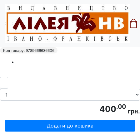
Головна
Альбоми
Чмелик І. "Історія мистецтв Івано-
Франківська"
Код товару: 9789666686636
.00
400
грн.
Додати до кошика