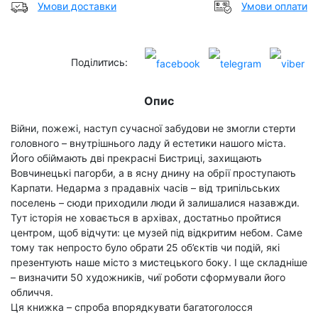
Умови доставки
Умови оплати
Поділитись:
Опис
Війни, пожежі, наступ сучасної забудови не змогли стерти
головного – внутрішнього ладу й естетики нашого міста.
Його обіймають дві прекрасні Бистриці, захищають
Вовчинецькі пагорби, а в ясну днину на обрії проступають
Карпати. Недарма з прадавніх часів – від трипільських
поселень – сюди приходили люди й залишалися назавжди.
Тут історія не ховається в архівах, достатньо пройтися
центром, щоб відчути: це музей під відкритим небом. Саме
тому так непросто було обрати 25 об’єктів чи подій, які
презентують наше місто з мистецького боку. І ще складніше
– визначити 50 художників, чиї роботи сформували його
обличчя.
Ця книжка – спроба впорядкувати багатоголосся