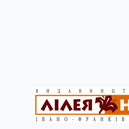
Серія "Моє міст
Серія "Моє місто"
Івано-Франківськ
Незалежності, 18
0978798997
books.lileyanv@gmail.com