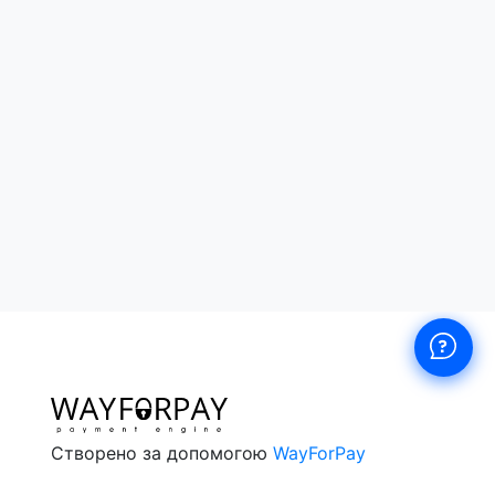
а і публіциста М. Дяченка (Марко Боєслав),
краю ОУН. Увазі читача пропонуються також
и, спогади очевидців подій тощо.
тів та широкої читацької аудиторії.
Створено за допомогою
WayForPay