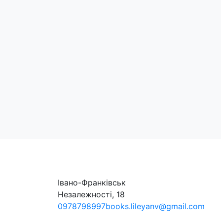
Опис
До збірника увійшла максимально зібрана поет
учасника національно-визвольних змагань 193
архівні документи та матеріали, що висвітлюют
Видання призначене для фахівців з новітньої істо
ISBN: 9789666686391
Рік видання: 2025
Палітурка: тверда
Кількість сторінок: 912
Категорія:
Історія
Івано-Франківськ
Незалежності, 18
0978798997
books.lileyanv@gmail.com