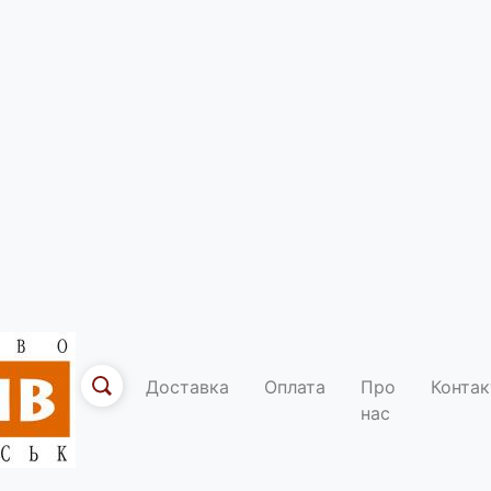
Михайло Д
поетичний
Код товару: 9789
Доставка
Оплата
Про
Контак
Умови дос
нас
По