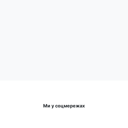
ична, драматична та публіцистична спадщина повстанського поет
0–1950-х рр., керівника референтури пропаганди Карпатського 
ь життєвий та творчий шлях поета, його фото, щоденникові запис
рії України, культурологів, літературознавців, учителів, журналіс
Ми у соцмережах