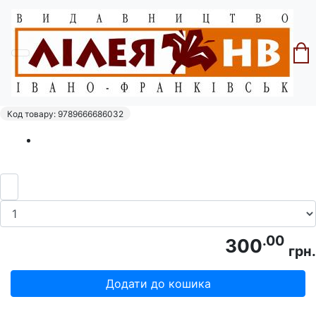
Головна
Серія "Галич"
"Галич".Збірник наукових праць. Випуск 8
/Стасюк А. наук. ред.
Код товару: 9789666686032
.00
300
грн.
Додати до кошика