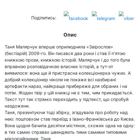
Поділитись:
Опис
Таня Малярчук вперше оприлюднила «Звірослов»
(бестіарій) 2009-го. Він писався два роки і став її п’ятою
книжкою прози, книжкою історій. Малярчук і до того була
вправною розповідачкою власних історій, а тут-от
виявилося: вона ще й пристрасна колекціонерка чужих. А
добрий колекціонер ніколи не покаже всі назбирані
артефакти нараз, найкраще прибереже для обраних і на
потім. Жоден твір у цій книжці не є тим, чим прикидається.
Текст тут так стрімко переходить у підтекст, що спробуй
наздожени.
Таня, презентуючи тоді збірку, згадувала про роботу над
нею: поштовхом став переїзд з Івано-Франківська до Києва.
Вона щодня бачила десятки містянок, схожих одна на одну:
в тих самих справах швендяють тими самими типовими
мікрорайонами. Таня