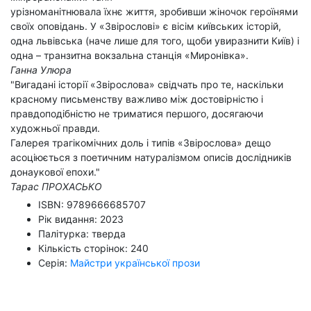
урізноманітнювала їхнє життя, зробивши жіночок героїнями
своїх оповідань. У «Звірослові» є вісім київських історій,
одна львівська (наче лише для того, щоби увиразнити Київ) і
одна – транзитна вокзальна станція «Миронівка».
Ганна Улюра
"Вигадані історії «Звірослова» свідчать про те, наскільки
красному письменству важливо між достовірністю і
правдоподібністю не триматися першого, досягаючи
художньої правди.
Галерея трагікомічних доль і типів «Звірослова» дещо
асоціюється з поетичним натуралізмом описів дослідників
донаукової епохи."
Тарас ПРОХАСЬКО
ISBN: 9789666685707
Рік видання: 2023
Палітурка: тверда
Кількість сторінок: 240
Серія:
Майстри української прози