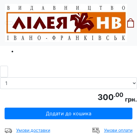
Головна
Серія "Майстри української прози"
Малярчук Т. "Звірослов"
Код товару: 9789666685707
.00
300
грн.
Додати до кошика
Умови доставки
Умови оплати