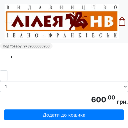
Головна
Історія
Степан Ленкавський. Український
націоналізм. Том 1. Історія.
Код товару: 9789666685950
.00
600
грн.
Додати до кошика