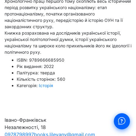
Хронологічно праці першого тому охоплють весь історичний
період розвитку українського націоналізму: етап
протонаціоналізму, початки організованого
націоналістичного руху, передісторію й історію ОУН та її
закордонних структур.
Книжка розрахована на дослідників української історії,
української політологічної думки, історії українського
націоналізму та широке коло прихильників його як ідеології і
політичного руху.
ISBN: 9789666685950
Рік видання: 2022
Палітурка: тверда
Кількість сторінок: 560
Категорія:
Історія
Івано-Франківськ
Незалежності, 18
0978798997
books.lileyanv@gmail.com