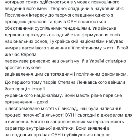
чотирьох томах здійснюється в умовах повноцінного
введення його імені і творчої спадщини в науковий обіг.
Посилення інтересу до творчої спадщини одного з
провідних ідеологів та діячів ОУН посилюється
об’єктивними суспільними тенденціями. Українська
держава проходить складний етап формування своїх
національних основ, і український націоналізм набуває
чимраз вагомішого значення в її політичному житті. В той
же час Європа
переживає ренесанс націоналізму, й в Україні співмірно
зростає наукове
зацікавлення цим світоглядним і політичним феноменом.
До першого тому творів Степана Ленкавського ввійшли
його праці з історії
українського націоналізму. Вони мають різне первісне
призначення – деякі
цілеспрямовано містять її виклад, інші були написані в
процесі поточної діяльності ОУН і сьогодні є джерелом для
її вивчення. Багато із запропонованих матеріалів мають
характер внутрішньої аналітики. Вони виявлені в
закордонних архівах ОУН і публікуються вперше.