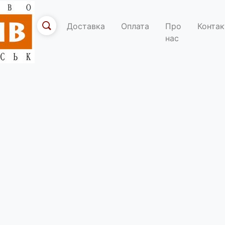
Доставка
Оплата
Про
Контак
нас
По
го німецького
 го у Станиславові) про його хрещеного батька – видатного німе