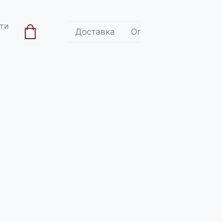
ти
Доставка
Оплата
Контакти
ділитись:
цького історика, військово політичного діяча,