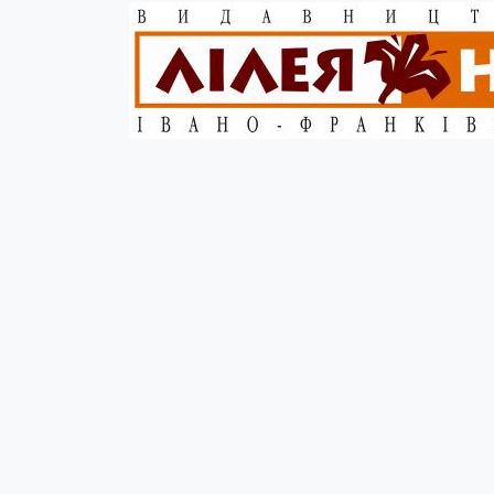
Опис
У цьому виданні вміщено студію спогад відомо
хірурга, професора Еразмуса Цеклера (нар. 1925