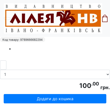
Головна
Серія "Моє місто"
Дейчаківський І. №23 "Копаний м"яч у
Станиславові"
Код товару: 9789666682294
.00
100
грн.
Додати до кошика