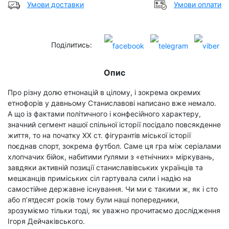
Умови доставки
Умови оплати
Поділитись:
Опис
Про різну долю етнонацій в цілому, і зокрема окремих
етнофорів у давньому Станиславові написано вже немало.
А що із фактами політичного і конфесійного характеру,
значний сегмент нашої спільної історії посідало повсякденне
життя, то на початку ХХ ст. фігурантів міської історії
поєднав спорт, зокрема футбол. Саме ця гра між серіалами
хлопчачих бійок, набитими ґулями з «етнічних» міркувань,
завдяки активній позиції станиславівських українців та
мешканців приміських сіл гартувала сили і надію на
самостійне державне існування. Чи ми є такими ж, як і сто
або п’ятдесят років тому були наші попередники,
зрозуміємо тільки тоді, як уважно прочитаємо дослідження
Ігоря Дейчаківського.