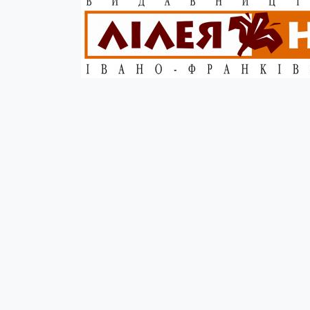
Опис
Вірмени, які масово увійшли до станиславівськ
поляків з їхніми непомірними шляхетськими амбі