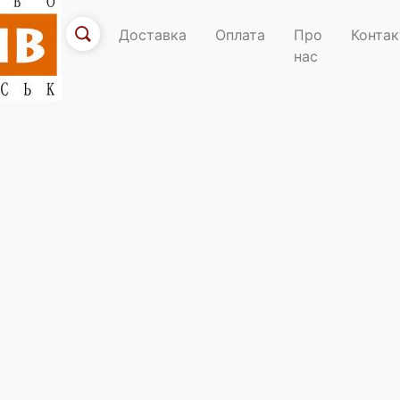
Доставка
Оплата
Про
Контак
нас
По
ого середовища в XVII ст. краще, ніж самі поляки, використали с
ціями, традиціями і звичаями, звісно, поплатившись за це власн