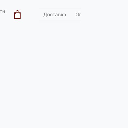
ти
Доставка
Оплата
Контакти
ділитись:
итуацію. І загалом самі ж вірмени використали
ими мовою і вірою. Відтоді останні дві