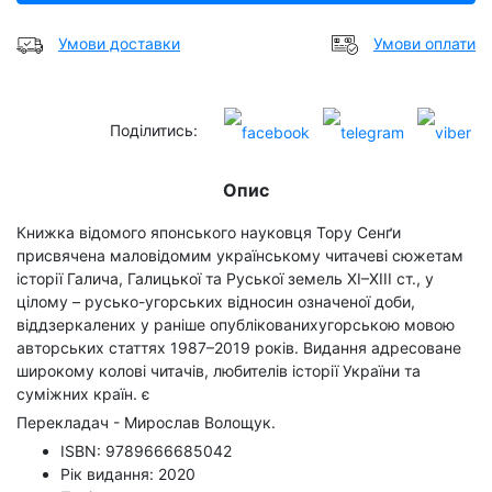
Умови доставки
Умови оплати
Поділитись:
Опис
Книжка відомого японського науковця Тору Сенґи
присвячена маловідомим українському читачеві сюжетам
історії Галича, Галицької та Руської земель ХІ–ХІІІ ст., у
цілому – русько-угорських відносин означеної доби,
віддзеркалених у раніше опублікованихугорською мовою
авторських статтях 1987–2019 років. Видання адресоване
широкому колові читачів, любителів історії України та
суміжних країн. є
Перекладач - Мирослав Волощук.
ISBN: 9789666685042
Рік видання: 2020