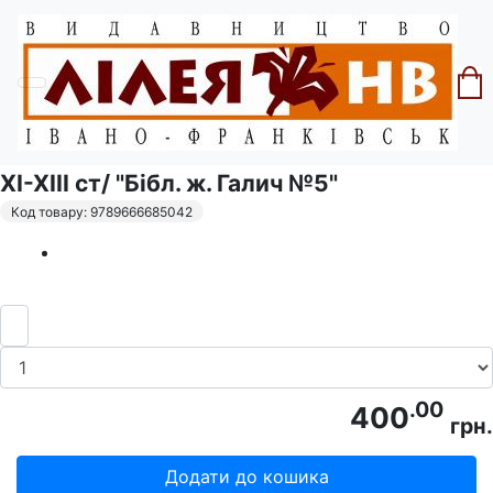
Головна
Серія "Галич"
Тору Сенґа. Галич, Галицька та Руська
землі у взаємовідносинах з Угорщиною
XI-XIII ст/ "Бібл. ж. Галич №5"
Код товару: 9789666685042
.00
400
грн.
Додати до кошика