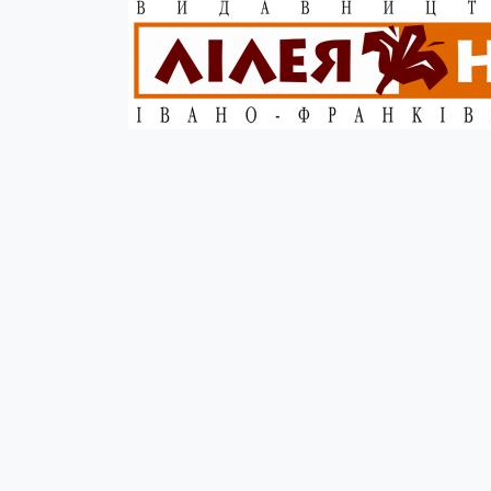
Опис
Цю збірку підготовлено в рамках пошукової робо
Ю. Пеленського було видано маленькими книжеч