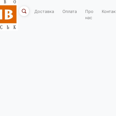
Доставка
Оплата
Про
Контак
нас
По
ти з ефективних методів організації роботи пластових куренів.Зго
ками для гурткових пластових гуртків та їх виховників.