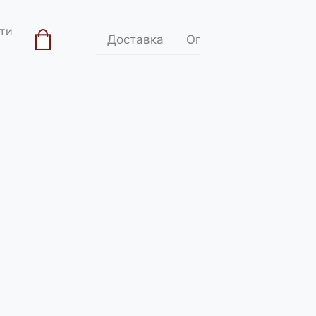
ти
Доставка
Оплата
Контакти
ділитись:
дом тексти англійця Р.Е. Філіпса і українця Є.-