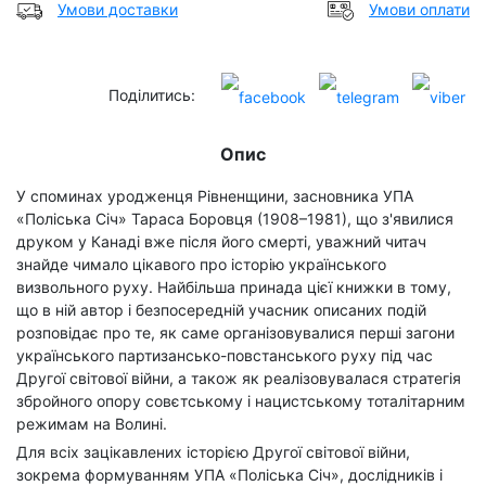
Умови доставки
Умови оплати
Поділитись:
Опис
У споминах уродженця Рівненщини, засновника УПА
«Поліська Січ» Тараса Боровця (1908–1981), що з'явилися
друком у Канаді вже після його смерті, уважний читач
знайде чимало цікавого про історію українського
визвольного руху. Найбільша принада цієї книжки в тому,
що в ній автор і безпосередній учасник описаних подій
розповідає про те, як саме організовувалися перші загони
українського партизансько-повстанського руху під час
Другої світової війни, а також як реалізовувалася стратегія
збройного опору совєтському і нацистському тоталітарним
режимам на Волині.
Для всіх зацікавлених історією Другої світової війни,
зокрема формуванням УПА «Поліська Січ», дослідників і