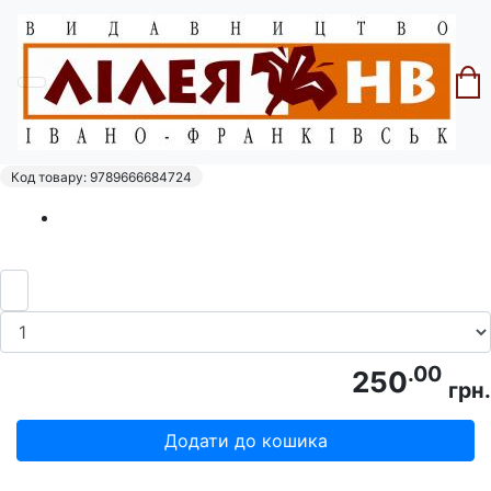
Головна
Серія "Звитяжці"
Бульба-Боровець Т. №16 "Армія без
держави"
Код товару: 9789666684724
.00
250
грн.
Додати до кошика