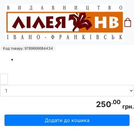
Головна
Серія "Звитяжці"
Коновалець Є. №5 "Причинки до історії
української революції"
Код товару: 9789666684434
.00
250
грн.
Додати до кошика