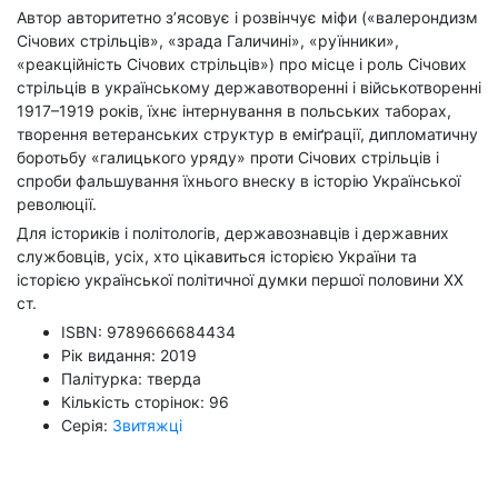
Автор авторитетно з’ясовує і розвінчує міфи («валерондизм
Січових стрільців», «зрада Галичині», «руїнники»,
«реакційність Січових стрільців») про місце і роль Січових
стрільців в українському державотворенні і військотворенні
1917–1919 років, їхнє інтернування в польських таборах,
творення ветеранських структур в еміґрації, дипломатичну
боротьбу «галицького уряду» проти Січових стрільців і
спроби фальшування їхнього внеску в історію Української
революції.
Для істориків і політологів, державознавців і державних
службовців, усіх, хто цікавиться історією України та
історією української політичної думки першої половини ХХ
ст.
ISBN: 9789666684434
Рік видання: 2019
Палітурка: тверда
Кількість сторінок: 96
Серія:
Звитяжці