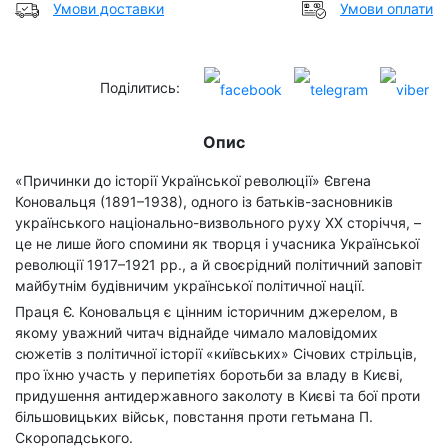
Умови доставки
Умови оплати
Поділитись:
Опис
«Причинки до історії Української революції» Євгена
Коновальця (1891–1938), одного із батьків-засновників
українського національно-визвольного руху ХХ сторіччя, –
це не лише його спомини як творця і учасника Української
революції 1917–1921 рр., а й своєрідний політичний заповіт
майбутнім будівничим української політичної нації.
Праця Є. Коновальця є цінним історичним джерелом, в
якому уважний читач віднайде чимало маловідомих
сюжетів з політичної історії «київських» Січових стрільців,
про їхню участь у перипетіях боротьби за владу в Києві,
придушення антидержавного заколоту в Києві та бої проти
більшовицьких військ, повстання проти гетьмана П.
Скоропадського.